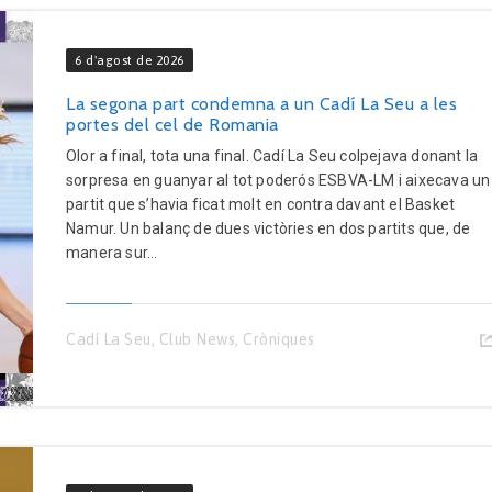
6 d'agost de 2026
La segona part condemna a un Cadí La Seu a les
portes del cel de Romania
Olor a final, tota una final. Cadí La Seu colpejava donant la
sorpresa en guanyar al tot poderós ESBVA-LM i aixecava un
partit que s’havia ficat molt en contra davant el Basket
Namur. Un balanç de dues victòries en dos partits que, de
manera sur...
Cadí La Seu
,
Club News
,
Cròniques