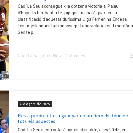
Cadí La Seu aconsegueix la dotzena victòria al Palau
d’Esports tombant a l’equip que acabarà quart en la
classificació d’aquesta duríssima Lliga Femenina Endesa.
Les urgellenques han aconseguit una victòria molt meritòria
Sense p...
Cadí La Seu
,
Club News
,
Cròniques
6 d'agost de 2026
Res a perdre i tot a guanyar en un derbi històric en
tots els aspectes
Cadí La Seu s’enfrontarà aquest dissabte, a les 20:45, en