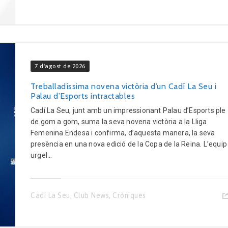
7 d'agost de 2026
Treballadíssima novena victòria d’un Cadí La Seu i
Palau d’Esports intractables
Cadí La Seu, junt amb un impressionant Palau d’Esports ple
de gom a gom, suma la seva novena victòria a la Lliga
Femenina Endesa i confirma, d’aquesta manera, la seva
presència en una nova edició de la Copa de la Reina. L’equip
urgel...
Cadí La Seu
,
Club News
,
Cròniques