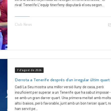
rival: Tenerife L’equip tinerfeny disputarà el seu segon...
Club News
7 d'agost de 2026
Derrota a Tenerife després d’un irregular últim quart
Cadí La Seu mostra una millor versió lluny de casa, però
insuficient per superar a un Tenerife que ha sabut imposar-
se amb un gran darrer quart. Una primera meitat amb molt
alts i baixos, però favorable, junt amb un bon tercer quart, n
han servit pe...