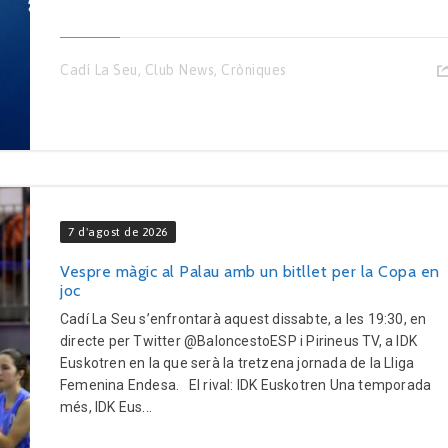
Cadí La Seu
,
Club News
,
Cròniques
7 d'agost de 2026
Vespre màgic al Palau amb un bitllet per la Copa en
joc
Cadí La Seu s’enfrontarà aquest dissabte, a les 19:30, en
directe per Twitter @BaloncestoESP i Pirineus TV, a IDK
Euskotren en la que serà la tretzena jornada de la Lliga
Femenina Endesa. El rival: IDK Euskotren Una temporada
més, IDK Eus...