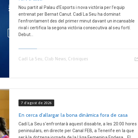
Nou partit al Palau d’Esports i nova victòria per l’equip
entrenat per Bernat Canut. Cadí La Seu ha dominat
l’enfrontament des del primer minut davant un incansable
rival i certifica la segona victòria consecutiva al seu fortí.
Debut...
Cadí La Seu
,
Club News
,
Cròniques
7 d'agost de 2026
En cerca d’allargar la bona dinàmica fora de casa
Cadí La Seu s’enfrontarà aquest dissabte, a les 20:00 hores
peninsulars, en directe per Canal FEB, a Tenerife en la que
serà la dotzena jornada de la Lliga Femenina Endesa. El