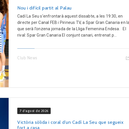
Nou i difícil partit al Palau
Cadí La Seu s’enfrontarà aquest dissabte, a les 19:30, en
directe per Canal FEB i Pirineus TV, a Spar Gran Canaria en l
que serà l’onzena jornada de la Lliga Femenina Endesa. El
rival: Spar Gran Canaria El conjunt canari, entrenat p...
Club News
7 d'agost de 2026
Victòria sòlida i coral d’un Cadí La Seu que segueix
fort a casa