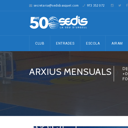
secretaria@sedisbasquet.com
973 352 072
CLUB
ENTRADES
ESCOLA
AIRAM
ARXIUS MENSUALS
DI
+0
F0