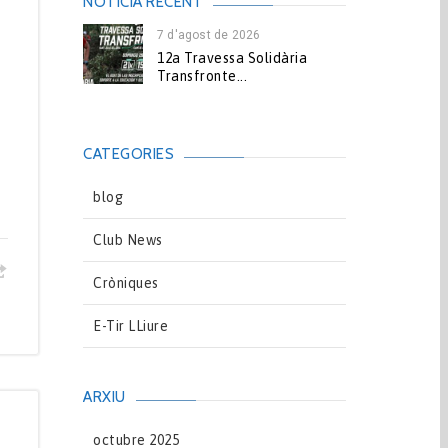
NOTICIA RECENT
7 d'agost de 2026
12a Travessa Solidària
Transfronte...
CATEGORIES
blog
Club News
Cròniques
E-Tir LLiure
ARXIU
octubre 2025