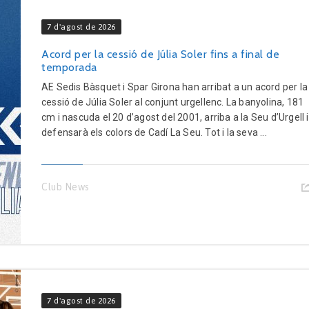
7 d'agost de 2026
Acord per la cessió de Júlia Soler fins a final de
temporada
AE Sedis Bàsquet i Spar Girona han arribat a un acord per la
cessió de Júlia Soler al conjunt urgellenc. La banyolina, 181
cm i nascuda el 20 d’agost del 2001, arriba a la Seu d’Urgell i
defensarà els colors de Cadí La Seu. Tot i la seva ...
Club News
7 d'agost de 2026