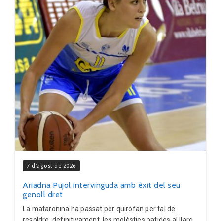
7 d'agost de 2026
Ariadna Pujol intervinguda amb èxit del seu
genoll dret
La mataronina ha passat per quiròfan per tal de
resoldre, definitivament, les molèsties patides al llarg