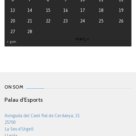
13
14
15
16
17
18
19
20
21
22
23
24
25
26
27
28
març »
« gen.
ON SOM
Palau d'Esports
Avinguda del Camí Ral de Cerdanya, 31
25700
La Seu d'Urgell
LLeida