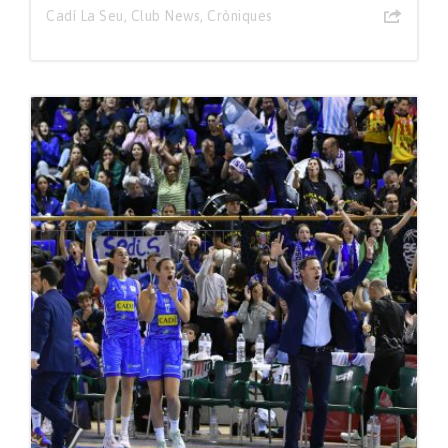
Cadí La Seu
,
Club News
,
Cròniques