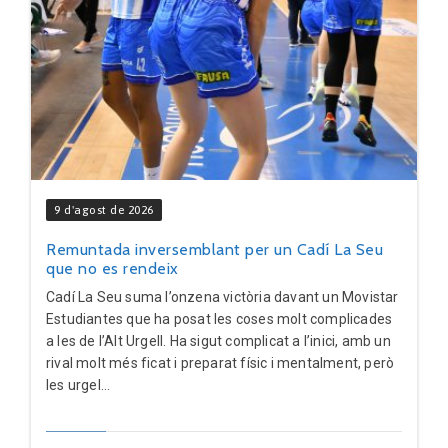
9 d'agost de 2026
Remuntada inversemblant per un Cadí La Seu
que no es rendeix
Cadí La Seu suma l’onzena victòria davant un Movistar
Estudiantes que ha posat les coses molt complicades
a les de l’Alt Urgell. Ha sigut complicat a l’inici, amb un
rival molt més ficat i preparat físic i mentalment, però
les urgel...