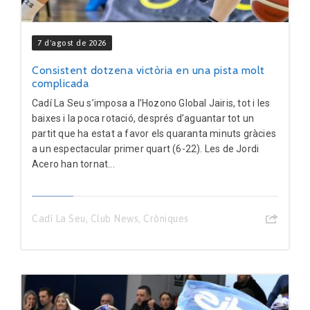
7 d'agost de 2026
Consistent dotzena victòria en una pista molt
complicada
Cadí La Seu s’imposa a l’Hozono Global Jairis, tot i les
baixes i la poca rotació, després d’aguantar tot un
partit que ha estat a favor els quaranta minuts gràcies
a un espectacular primer quart (6-22). Les de Jordi
Acero han tornat...
Cadí La Seu
,
Club News
,
Cròniques