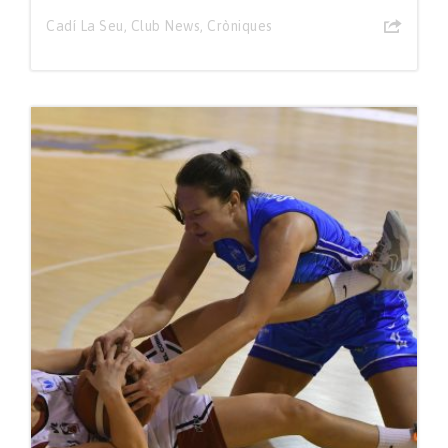
Cadí La Seu
,
Club News
,
Cròniques