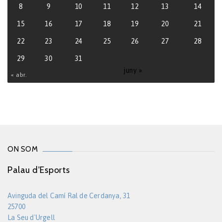
8
9
10
11
12
13
14
15
16
17
18
19
20
21
22
23
24
25
26
27
28
29
30
31
juny »
« abr.
ON SOM
Palau d'Esports
Avinguda del Camí Ral de Cerdanya, 31
25700
La Seu d'Urgell