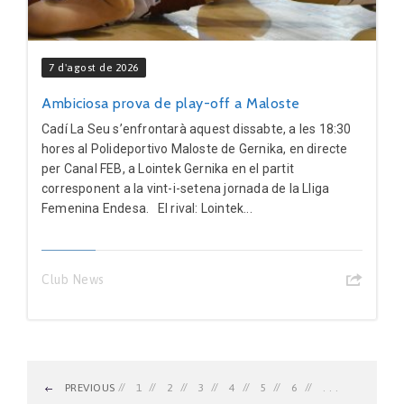
7 d'agost de 2026
Ambiciosa prova de play-off a Maloste
Cadí La Seu s’enfrontarà aquest dissabte, a les 18:30
hores al Polideportivo Maloste de Gernika, en directe
per Canal FEB, a Lointek Gernika en el partit
corresponent a la vint-i-setena jornada de la Lliga
Femenina Endesa. El rival: Lointek...
Club News
PREVIOUS
1
2
3
4
5
6
. . .