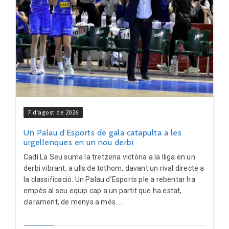
7 d'agost de 2026
Un Palau d’Esports de gala catapulta a les
urgellenques en un nou derbi
Cadí La Seu suma la tretzena victòria a la lliga en un
derbi vibrant, a ulls de tothom, davant un rival directe a
la classificació. Un Palau d’Esports ple a rebentar ha
empès al seu equip cap a un partit que ha estat,
clarament, de menys a més....