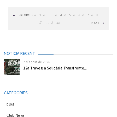
PREVIOUS
1
. . .
4
5
6
7
8
. . .
13
NEXT
NOTICIA RECENT
7 d'agost de 2026
12a Travessa Solidària Transfronte...
CATEGORIES
blog
Club News