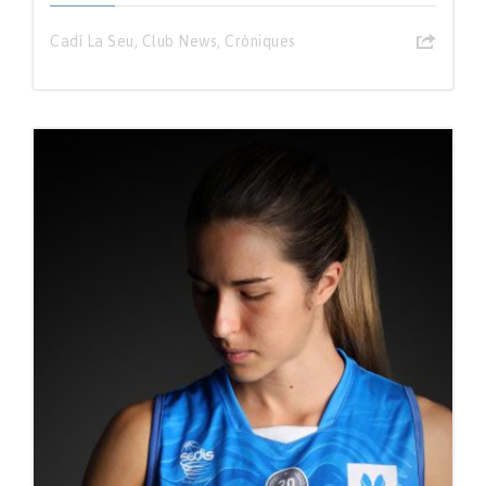
Cadí La Seu
,
Club News
,
Cròniques