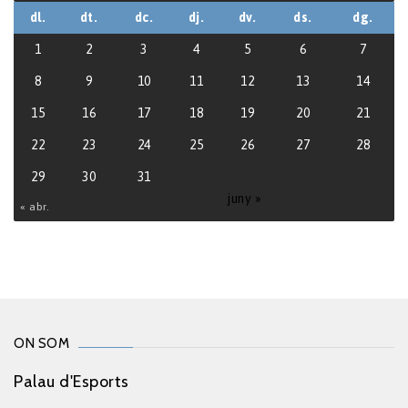
dl.
dt.
dc.
dj.
dv.
ds.
dg.
1
2
3
4
5
6
7
8
9
10
11
12
13
14
15
16
17
18
19
20
21
22
23
24
25
26
27
28
29
30
31
juny »
« abr.
ON SOM
Palau d'Esports