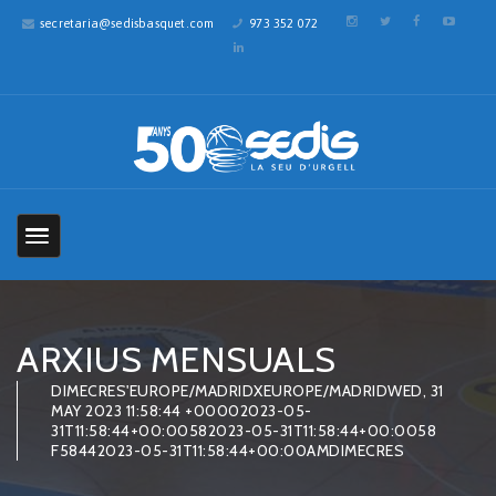
secretaria@sedisbasquet.com
973 352 072
ARXIUS MENSUALS
DIMECRES'EUROPE/MADRIDXEUROPE/MADRIDWED, 31
MAY 2023 11:58:44 +00002023-05-
31T11:58:44+00:00582023-05-31T11:58:44+00:0058
F58442023-05-31T11:58:44+00:00AMDIMECRES