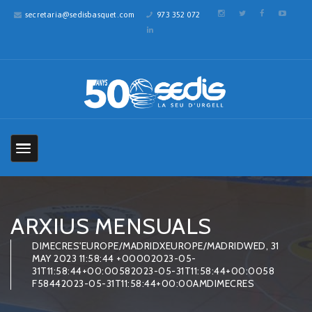
secretaria@sedisbasquet.com
973 352 072
ARXIUS MENSUALS
DIMECRES'EUROPE/MADRIDXEUROPE/MADRIDWED, 31
MAY 2023 11:58:44 +00002023-05-
31T11:58:44+00:00582023-05-31T11:58:44+00:0058
F58442023-05-31T11:58:44+00:00AMDIMECRES