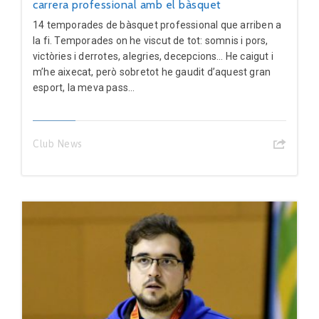
carrera professional amb el bàsquet
14 temporades de bàsquet professional que arriben a
la fi. Temporades on he viscut de tot: somnis i pors,
victòries i derrotes, alegries, decepcions… He caigut i
m’he aixecat, però sobretot he gaudit d’aquest gran
esport, la meva pass...
Club News