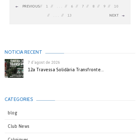
PREVIOUS
1
. . .
6
7
8
9
10
. . .
13
NEXT
NOTICIA RECENT
7 d'agost de 2026
12a Travessa Solidària Transfronte...
CATEGORIES
blog
Club News
Cròniques