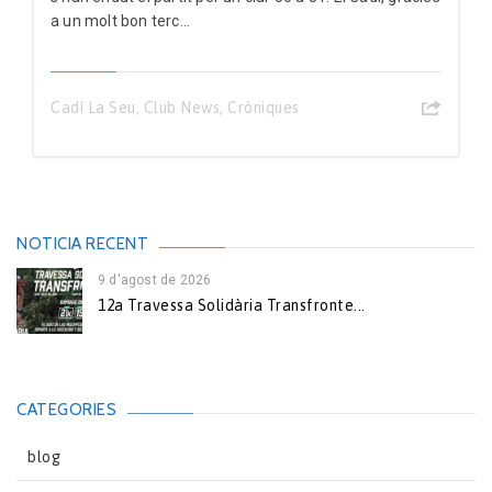
a un molt bon terc...
Cadí La Seu
,
Club News
,
Cròniques
NOTICIA RECENT
9 d'agost de 2026
12a Travessa Solidària Transfronte...
CATEGORIES
blog