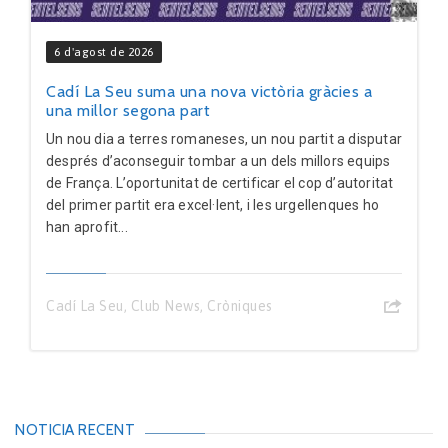
6 d'agost de 2026
Cadí La Seu suma una nova victòria gràcies a
una millor segona part
Un nou dia a terres romaneses, un nou partit a disputar
després d’aconseguir tombar a un dels millors equips
de França. L’oportunitat de certificar el cop d’autoritat
del primer partit era excel·lent, i les urgellenques ho
han aprofit...
Cadí La Seu
,
Club News
,
Cròniques
NOTICIA RECENT