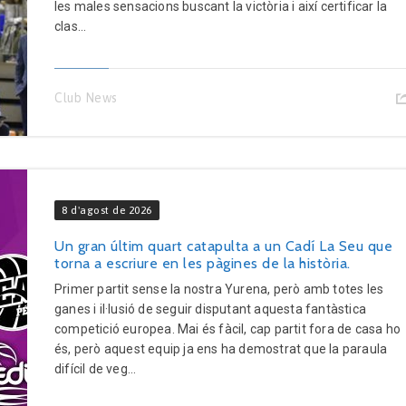
les males sensacions buscant la victòria i així certificar la
clas...
Club News
8 d'agost de 2026
Un gran últim quart catapulta a un Cadí La Seu que
torna a escriure en les pàgines de la història.
Primer partit sense la nostra Yurena, però amb totes les
ganes i il·lusió de seguir disputant aquesta fantàstica
competició europea. Mai és fàcil, cap partit fora de casa ho
és, però aquest equip ja ens ha demostrat que la paraula
difícil de veg...