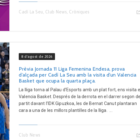
Cadí La Seu
,
Club News
,
Cròniques
8 d'agost de 2026
Prèvia Jornada 11 Liga Femenina Endesa, prova
d’alçada per Cadí La Seu amb la visita d’un Valencia
Basket que ocupa la quarta plaça.
La lliga torna al Palau d’Esports amb un plat fort, ens visita e
Valencia Basket. Després de la derrota en el darrer segon d
partit davant l’IDK Gipuzkoa, les de Bernat Canut plantaran
cara a una de les millors plantilles de la lliga. ...
Club News