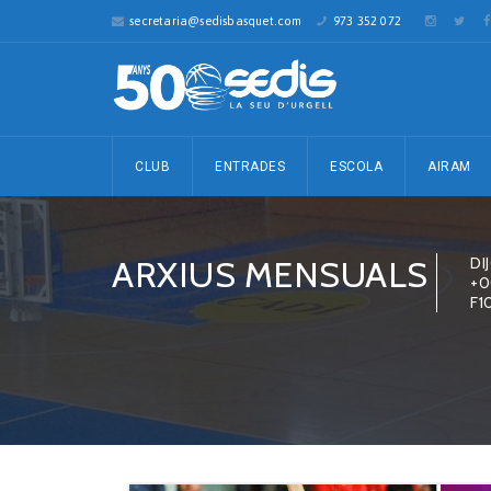
secretaria@sedisbasquet.com
973 352 072
CLUB
ENTRADES
ESCOLA
AIRAM
ARXIUS MENSUALS
DI
+0
F1