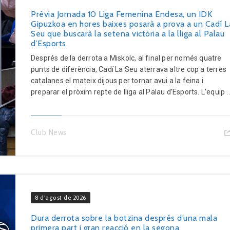
Prèvia Jornada 10 Liga Femenina Endesa, un IDK
Gipuzkoa en hores baixes posarà a prova a un Cadí L
Seu que buscarà la setena victòria a la lliga al Palau
d’Esports.
Després de la derrota a Miskolc, al final per només quatre
punts de diferència, Cadí La Seu aterrava altre cop a terres
catalanes el mateix dijous per tornar avui a la feina i
preparar el pròxim repte de lliga al Palau d’Esports. L’equip ..
Club News
8 d'agost de 2026
Dura derrota sobre la botzina després d’una mala
primera part i gran reacció en la segona.