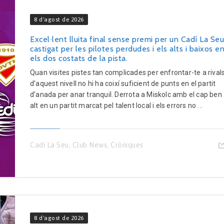
8 d'agost de 2026
Excel·lent lluita final sense premi per un Cadí La Seu
castigat per les pilotes perdudes i els alts i baixos e
els dos costats de la pista.
Quan visites pistes tan complicades per enfrontar-te a rival
d’aquest nivell no hi ha coixí suficient de punts en el partit
d’anada per anar tranquil. Derrota a Miskolc amb el cap ben
alt en un partit marcat pel talent local i els errors no ...
Cadí La Seu
,
Club News
,
Cròniques
8 d'agost de 2026