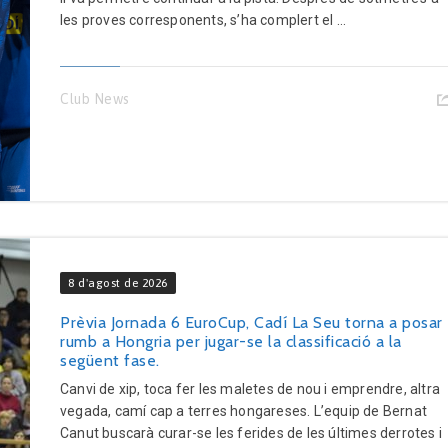
les proves corresponents, s’ha complert el ...
Club News
8 d'agost de 2026
Prèvia Jornada 6 EuroCup, Cadí La Seu torna a posar
rumb a Hongria per jugar-se la classificació a la
següent fase.
Canvi de xip, toca fer les maletes de nou i emprendre, altra
vegada, camí cap a terres hongareses. L’equip de Bernat
Canut buscarà curar-se les ferides de les últimes derrotes i