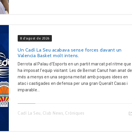
8 d'agost de 2026
Un Cadí La Seu acabava sense forces davant un
Valencia Basket molt intens.
Derrota al Palau d’Esports en un partit marcat pel ritme que
ha imposat l’equip visitant. Les de Bernat Canut han anat d
més a menys en una segona meitat amb poques idees en
atac i castigades en defensa per una gran Queralt Casas i
imparable...
Cadí La Seu
,
Club News
,
Cròniques