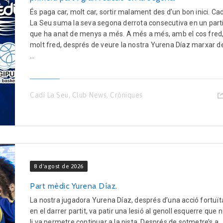
És paga car, molt car, sortir malament des d’un bon inici. Cad
La Seu suma la seva segona derrota consecutiva en un part
que ha anat de menys a més. A més a més, amb el cos fred
molt fred, després de veure la nostra Yurena Díaz marxar d
...
Cadí La Seu
,
Club News
,
Cròniques
8 d'agost de 2026
Part mèdic Yurena Díaz.
La nostra jugadora Yurena Díaz, després d’una acció fortuït
en el darrer partit, va patir una lesió al genoll esquerre que 
li va permetre continuar a la pista. Després de sotmetre’s a