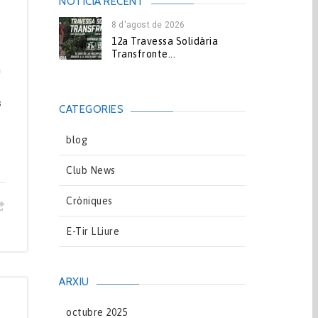
NOTICIA RECENT
8 d'agost de 2026
12a Travessa Solidària
Transfronte...
n
s
CATEGORIES
blog
Club News
Cròniques
E-Tir LLiure
ARXIU
octubre 2025