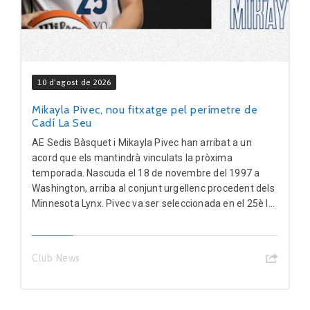
10 d'agost de 2026
Mikayla Pivec, nou fitxatge pel perímetre de
Cadí La Seu
AE Sedis Bàsquet i Mikayla Pivec han arribat a un
acord que els mantindrà vinculats la pròxima
temporada. Nascuda el 18 de novembre del 1997 a
Washington, arriba al conjunt urgellenc procedent dels
Minnesota Lynx. Pivec va ser seleccionada en el 25è l...
Club News