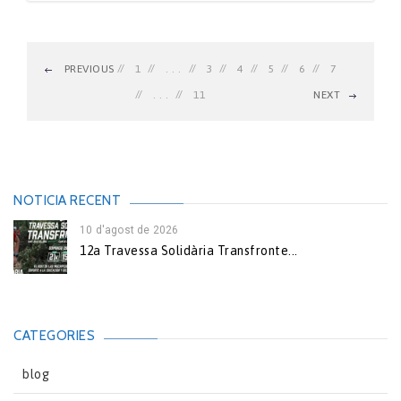
PREVIOUS
1
. . .
3
4
5
6
7
. . .
11
NEXT
NOTICIA RECENT
10 d'agost de 2026
12a Travessa Solidària Transfronte...
CATEGORIES
blog