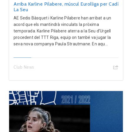
Arriba Karline Pilabere, múscul Eurolliga per Cadí
La Seu
AE Sedis Bàsquet i Karline Pilabere han arribat a un
acord que els mantindrà vinculats la pròxima
temporada. Karline Pilabere aterra a la Seu d’Urgell
procedent del TTT Riga, equip on també va jugar la
seva nova companya Paula Strautmane. En aqu...
Club News