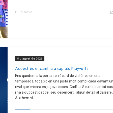
Club News
8 d'agost de 2026
Aquest és el camí, ara cap als Play-offs
Ens quedem a la porta del rècord de victòries en una
temporada, tot això en una pista molt complicada davant u
rival que encara es jugava coses. Cadí La Seu ha plantat car
i ha sigut castigat pel seu desencert i algun detall al darrere.
Així hem vi...