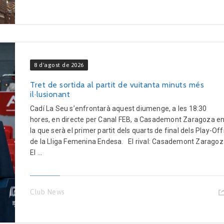
8 d'agost de 2026
Tret de sortida al partit de vuitanta minuts més
il·lusionant
Cadí La Seu s’enfrontarà aquest diumenge, a les 18:30
hores, en directe per Canal FEB, a Casademont Zaragoza e
la que serà el primer partit dels quarts de final dels Play-Off
de la Lliga Femenina Endesa. El rival: Casademont Zarago
El ...
Club News