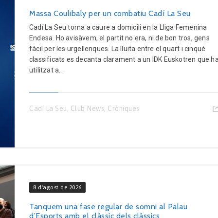
Massa Coulibaly per un combatiu Cadí La Seu
Cadí La Seu torna a caure a domicili en la Lliga Femenina
Endesa. Ho avisàvem, el partit no era, ni de bon tros, gens
fàcil per les urgellenques. La lluita entre el quart i cinquè
classificats es decanta clarament a un IDK Euskotren que h
utilitzat a...
Cadí La Seu
,
Club News
,
Cròniques
8 d'agost de 2026
Tanquem una fase regular de somni al Palau
d’Esports amb el clàssic dels clàssics