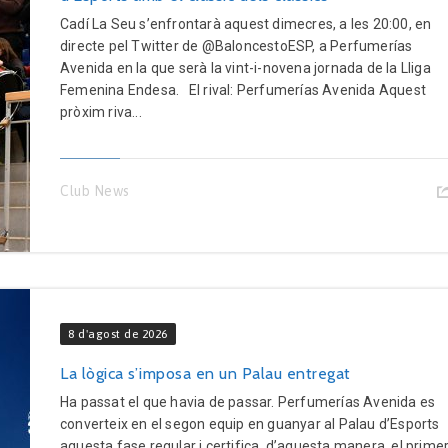
Cadí La Seu s’enfrontarà aquest dimecres, a les 20:00, en
directe pel Twitter de @BaloncestoESP, a Perfumerías
Avenida en la que serà la vint-i-novena jornada de la Lliga
Femenina Endesa. El rival: Perfumerías Avenida Aquest
pròxim riva...
Club News
8 d'agost de 2026
La lògica s’imposa en un Palau entregat
Ha passat el que havia de passar. Perfumerías Avenida es
converteix en el segon equip en guanyar al Palau d’Esports
aquesta fase regular i certifica, d’aquesta manera, el prime