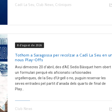
Cadí La Seu
,
Club News
,
Cròniques
8 d'agost de 2026
Tothom a Saragossa per recolzar a Cadí La Seu en u
nous Play-Offs
Avui dimecres 20 d’abril, des d’AE Sedis Bàsquet hem obert
un formulari perquè els aficionats i aficionades
urgellenques, de la Seu d’Urgell o no, puguin reservar les
seves entrades pel partit d’anada dels quarts de final de
Play...
Club News