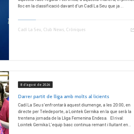
lloc en la classificació davant d’un Cadí La Seu que ja ...
Cadí La Seu
,
Club News
,
Cròniques
8 d'agost de 2026
Darrer partit de lliga amb molts al·licients
Cadí La Seu s’enfrontarà aquest diumenge, a les 20:00, en
directe per Teledeporte, a Lointek Gernika en la que serà la
trentena jornada de la Lliga Femenina Endesa. El rival:
Lointek Gernika L’equip basc continua remant i lluitant en...