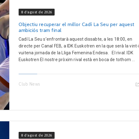
8 d'agost de 2026
Objectiu recuperar el millor Cadí La Seu per aquest
ambiciós tram final
Cadí La Seu s’enfrontarà aquest dissabte, a les 18:00, en
directe per Canal FEB, a IDK Euskotren en la que serà la vint-
vuitena jornada de la Lliga Femenina Endesa. El rival: IDK
Euskotren El nostre pròxim rival està en boca de tothom ...
Club News
8 d'agost de 2026