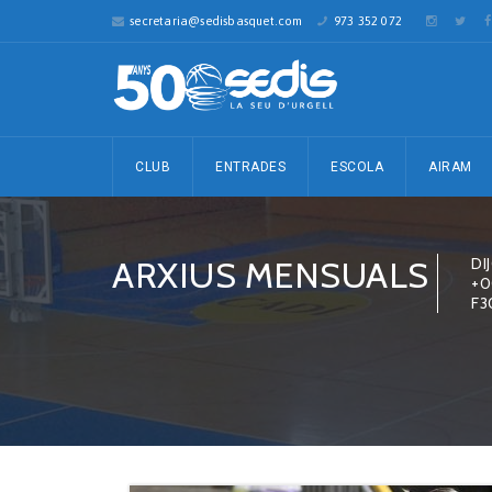
secretaria@sedisbasquet.com
973 352 072
CLUB
ENTRADES
ESCOLA
AIRAM
ARXIUS MENSUALS
DI
+0
F3