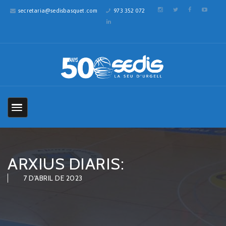
secretaria@sedisbasquet.com
973 352 072
ARXIUS DIARIS:
7 D'ABRIL DE 2023