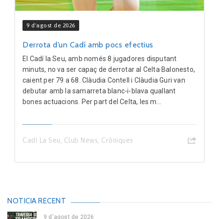
9 d'agost de 2026
Derrota d’un Cadí amb pocs efectius
El Cadí la Seu, amb només 8 jugadores disputant
minuts, no va ser capaç de derrotar al Celta Balonesto,
caient per 79 a 68. Clàudia Contell i Clàudia Guri van
debutar amb la samarreta blanc-i-blava quallant
bones actuacions. Per part del Celta, les m...
Cadí La Seu
,
Club News
,
Cròniques
NOTICIA RECENT
9 d'agost de 2026