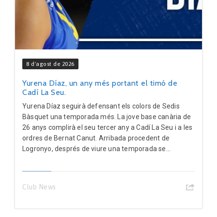
8 d'agost de 2026
Yurena Díaz, un any més portant el timó de
Cadí La Seu.
Yurena Díaz seguirà defensant els colors de Sedis
Bàsquet una temporada més. La jove base canària de
26 anys complirà el seu tercer any a Cadí La Seu i a les
ordres de Bernat Canut. Arribada procedent de
Logronyo, després de viure una temporada se...
Club News