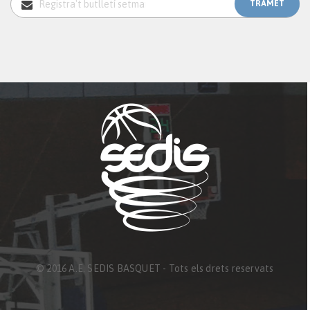
© 2016 A.E. SEDIS BASQUET - Tots els drets reservats