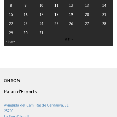
8
9
10
11
12
13
14
15
16
17
18
19
20
21
22
23
24
25
26
27
28
29
30
31
ag. »
« juny
ON SOM
Palau d'Esports
Avinguda del Camí Ral de Cerdanya, 31
25700
La Seu d'Urgell