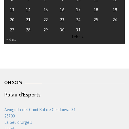
13
14
15
16
17
18
19
20
21
22
23
24
25
26
27
28
29
30
31
febr. »
« des.
ON SOM
Palau d'Esports
Avinguda del Camí Ral de Cerdanya, 31
25700
La Seu d'Urgell
LLeida