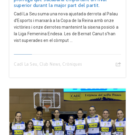
superior durant la major part del partit.
Cadí La Seu suma una nova ajustada derrota al Palau
d’Esports i marxarà a la Copa de la Reina amb onze
victòries i onze derrotes mantenint la sisena posició a
la Liga Femenina Endesa. Les de Bernat Canut s’han
vist superades en el còmput ...
Cadí La Seu
,
Club News
,
Cròniques