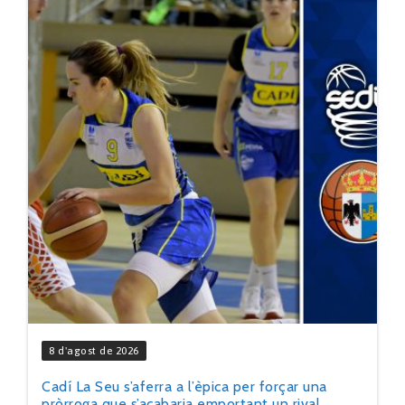
8 d'agost de 2026
Cadí La Seu s’aferra a l’èpica per forçar una
pròrroga que s’acabaria emportant un rival