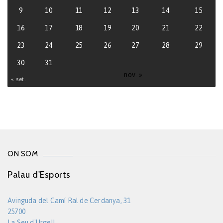
9
10
11
12
13
14
15
16
17
18
19
20
21
22
23
24
25
26
27
28
29
30
31
nov. »
« set.
ON SOM
Palau d'Esports
Avinguda del Camí Ral de Cerdanya, 31
25700
La Seu d'Urgell