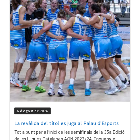
6 d'agost de 2026
La revàlida del títol es juga al Palau d’Esports
Tot a punt per a l’inici de les semifinals de la 35a Edició
de les Lligues Catalanes AON 2023/24. Enguany, el