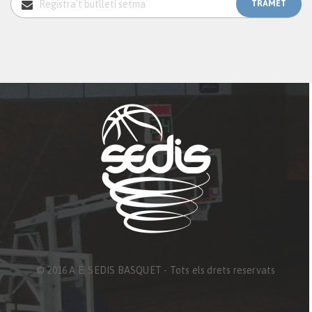
© 2016 A.E. SEDIS BASQUET - Tots els drets reservats