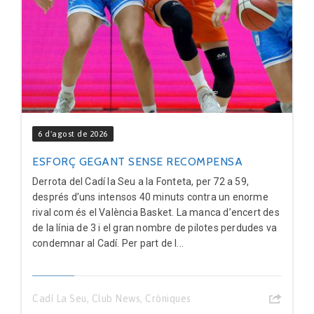
6 d'agost de 2026
ESFORÇ GEGANT SENSE RECOMPENSA
Derrota del Cadí la Seu a la Fonteta, per 72 a 59,
després d’uns intensos 40 minuts contra un enorme
rival com és el València Basket. La manca d’encert des
de la línia de 3 i el gran nombre de pilotes perdudes va
condemnar al Cadí. Per part de l...
Cadí La Seu
,
Club News
,
Cròniques