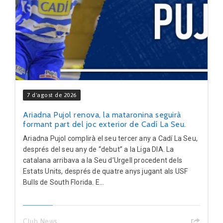
7 d'agost de 2026
Ariadna Pujol renova, la mataronina seguirà
formant part del joc exterior de Cadí La Seu.
Ariadna Pujol complirà el seu tercer any a Cadí La Seu,
després del seu any de “debut” a la Liga DIA. La
catalana arribava a la Seu d’Urgell procedent dels
Estats Units, després de quatre anys jugant als USF
Bulls de South Florida. E...
Club News