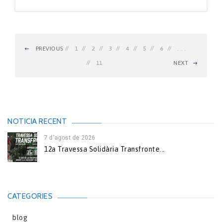
PREVIOUS
1
2
3
4
5
6
. . .
11
NEXT
NOTICIA RECENT
7 d'agost de 2026
12a Travessa Solidària Transfronte...
CATEGORIES
blog