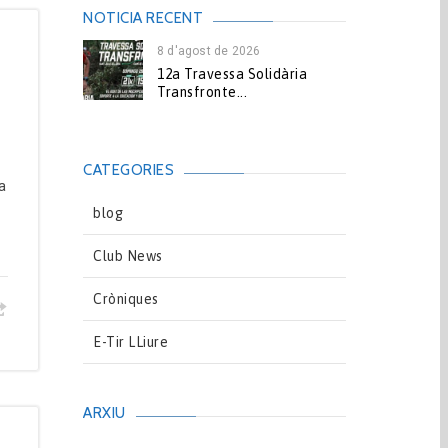
NOTICIA RECENT
8 d'agost de 2026
12a Travessa Solidària
Transfronte...
CATEGORIES
la
blog
Club News
Cròniques
E-Tir LLiure
ARXIU