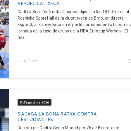
REPÚBLICA TXECA
Cadí La Seu s’enfrontarà aquest dijous, a les 18:00 hores al
Rosnicka Sport Hall de la ciutat txeca de Brno, en directe
Esport3, al Zabiny Brno en el partit corresponent a la primer
jornada de la fase de grups de la FIBA Eurocup Women. El
riva...
Club News
8 d'agost de 2026
S’ACABA LA BONA RATXA CONTRA
L’ESTUDIANTES
Derrota del Cadí la Seu a Madrid per 76 a 58 contra un