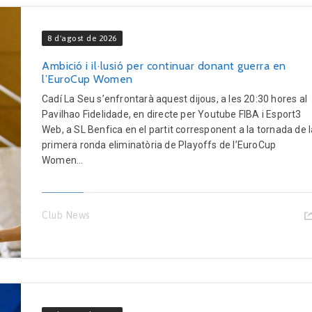
8 d'agost de 2026
Ambició i il·lusió per continuar donant guerra en
l’EuroCup Women
Cadí La Seu s’enfrontarà aquest dijous, a les 20:30 hores al
Pavilhao Fidelidade, en directe per Youtube FIBA i Esport3
Web, a SL Benfica en el partit corresponent a la tornada de 
primera ronda eliminatòria de Playoffs de l’EuroCup
Women...
Club News