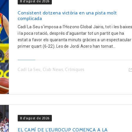
8 d'agost de 2026
Consistent dotzena victòria en una pista molt
complicada
Cadí La Seu s’imposa a l’Hozono Global Jairis, tot i les baixe
i la poca rotació, després d’aguantar tot un partit que ha
estat a favor els quaranta minuts gràcies a un espectacular
primer quart (6-22). Les de Jordi Acero han tornat...
Cadí La Seu
,
Club News
,
Cròniques
8 d'agost de 2026
EL CAMÍ DE L’EUROCUP COMENÇA A LA