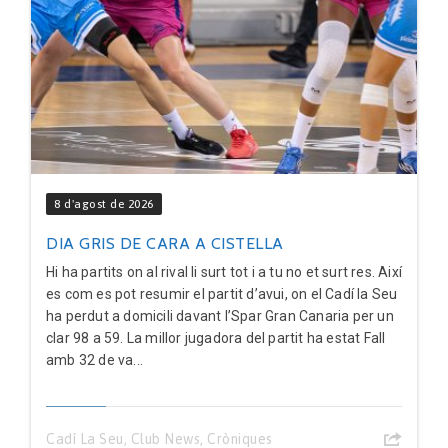
8 d'agost de 2026
DIA GRIS DE CARA A CISTELLA
Hi ha partits on al rival li surt tot i a tu no et surt res. Així
es com es pot resumir el partit d’avui, on el Cadí la Seu
ha perdut a domicili davant l’Spar Gran Canaria per un
clar 98 a 59. La millor jugadora del partit ha estat Fall
amb 32 de va...
Cadí La Seu
,
Club News
,
Cròniques