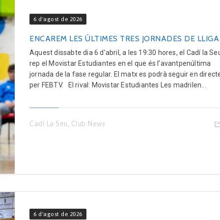
6 d'agost de 2026
ENCAREM LES ÚLTIMES TRES JORNADES DE LLIGA
Aquest dissabte dia 6 d’abril, a les 19:30 hores, el Cadí la Se
rep el Movistar Estudiantes en el que és l’avantpenúltima
jornada de la fase regular. El matx es podrà seguir en direct
per FEBTV. El rival: Movistar Estudiantes Les madrilen...
Cadí La Seu
,
Club News
6 d'agost de 2026