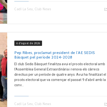
Cadí La Seu
,
Club News
6 d'agost de 2026
Pep Ribes, proclamat president de l’AE SEDIS
Bàsquet pel període 2024-2028
El club Sedis Bàsquet finalitza avui el procés electoral amb
l’Assemblea General Extraordinària i renova els càrrecs
directius per un període de quatre anys. Avui ha finalitzat el
procés electoral que va començar el passat 9 d’abril amb la
conv...
Cadí La Seu
,
Club News