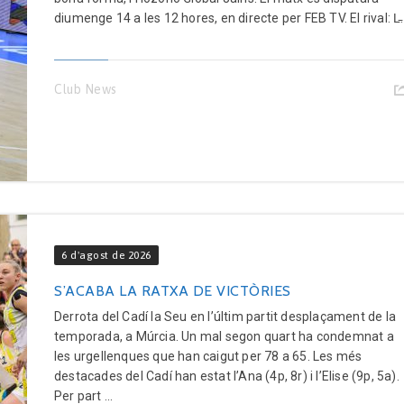
diumenge 14 a les 12 hores, en directe per FEB TV. El rival: L̵.
Club News
6 d'agost de 2026
S’ACABA LA RATXA DE VICTÒRIES
Derrota del Cadí la Seu en l’últim partit desplaçament de la
temporada, a Múrcia. Un mal segon quart ha condemnat a
les urgellenques que han caigut per 78 a 65. Les més
destacades del Cadí han estat l’Ana (4p, 8r) i l’Elise (9p, 5a).
Per part ...