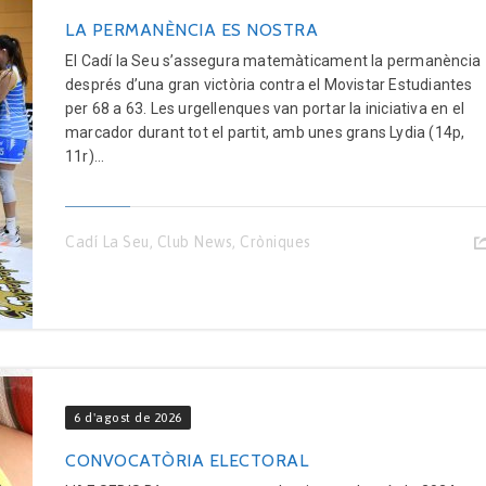
LA PERMANÈNCIA ES NOSTRA
El Cadí la Seu s’assegura matemàticament la permanència
després d’una gran victòria contra el Movistar Estudiantes
per 68 a 63. Les urgellenques van portar la iniciativa en el
marcador durant tot el partit, amb unes grans Lydia (14p,
11r)...
Cadí La Seu
,
Club News
,
Cròniques
6 d'agost de 2026
CONVOCATÒRIA ELECTORAL