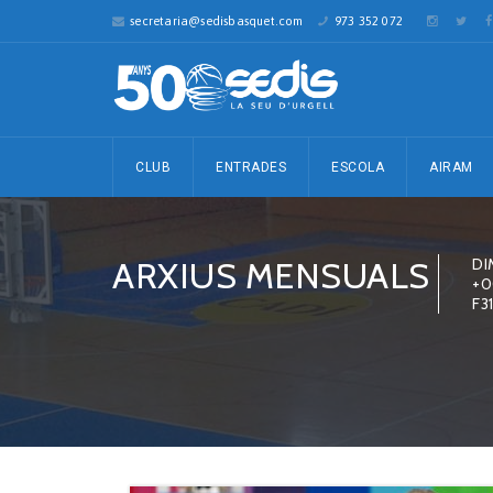
secretaria@sedisbasquet.com
973 352 072
CLUB
ENTRADES
ESCOLA
AIRAM
ARXIUS MENSUALS
DI
+0
F3