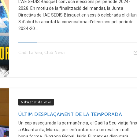
L’AE SEDIS Bàsquet convoca eleccions pel període 2024-
2028. En motiu de la finalització del mandat, la Junta
Directiva de l’AE SEDIS Bàsquet en sessió celebrada el dillu
8 d’abril ha acordat la convocatòria d’eleccions pel període
2024-20...
Cadí La Seu
,
Club News
6 d'agost de 2026
ÚLTIM DESPLAÇAMENT DE LA TEMPORADA
Un cop assegurada la permanència, el Cadí la Seu viatja fin
a Alcantarilla, Múrcia, per enfrontar-se a un rival en molt
bona forma, l’Hozono Global Jairis. El matx es disputarà