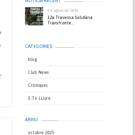
NOTICIA RECENT
6 d'agost de 2026
12a Travessa Solidària
Transfronte...
u
e
CATEGORIES
blog
Club News
Cròniques
E-Tir LLiure
ARXIU
octubre 2025