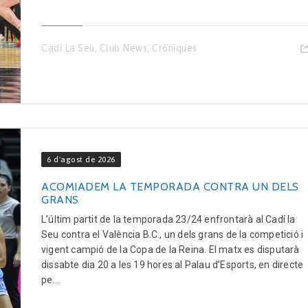
Cadí La Seu
,
Club News
,
Cròniques
6 d'agost de 2026
ACOMIADEM LA TEMPORADA CONTRA UN DELS
GRANS
L’últim partit de la temporada 23/24 enfrontarà al Cadí la
Seu contra el València B.C., un dels grans de la competició i
vigent campió de la Copa de la Reina. El matx es disputarà
dissabte dia 20 a les 19 hores al Palau d’Esports, en directe
pe...