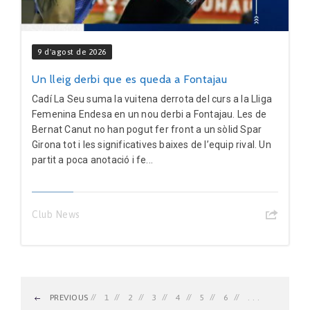
9 d'agost de 2026
Un lleig derbi que es queda a Fontajau
Cadí La Seu suma la vuitena derrota del curs a la Lliga
Femenina Endesa en un nou derbi a Fontajau. Les de
Bernat Canut no han pogut fer front a un sòlid Spar
Girona tot i les significatives baixes de l’equip rival. Un
partit a poca anotació i fe...
Club News
PREVIOUS
1
2
3
4
5
6
. . .