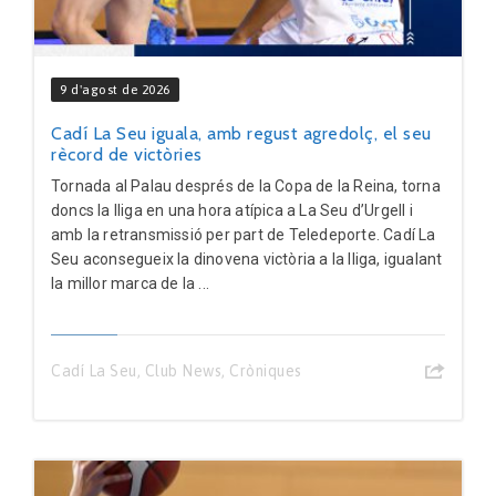
9 d'agost de 2026
Cadí La Seu iguala, amb regust agredolç, el seu
rècord de victòries
Tornada al Palau després de la Copa de la Reina, torna
doncs la lliga en una hora atípica a La Seu d’Urgell i
amb la retransmissió per part de Teledeporte. Cadí La
Seu aconsegueix la dinovena victòria a la lliga, igualant
la millor marca de la ...
Cadí La Seu
,
Club News
,
Cròniques